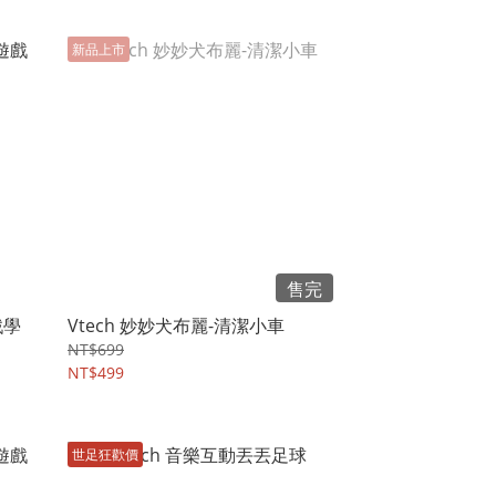
新品上市
售完
戲學
Vtech 妙妙犬布麗-清潔小車
NT$699
NT$499
世足狂歡價