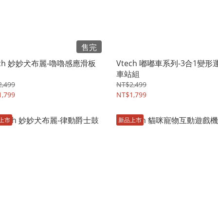
售完
ech 妙妙犬布麗-嚕嚕感應滑板
Vtech 嘟嘟車系列-3合1變形
車站組
,499
NT$2,499
,799
NT$1,799
上市
新品上市