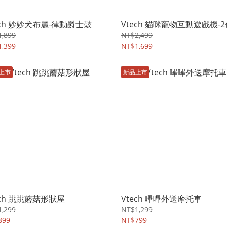
ech 妙妙犬布麗-律動爵士鼓
Vtech 貓咪寵物互動遊戲機-2
,899
NT$2,499
,399
NT$1,699
上市
新品上市
ech 跳跳蘑菇形狀屋
Vtech 嗶嗶外送摩托車
,299
NT$1,299
899
NT$799