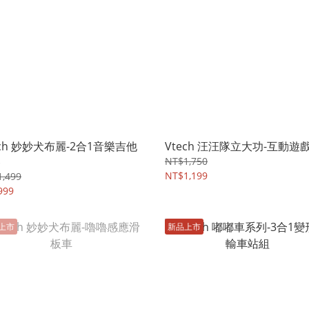
ech 妙妙犬布麗-2合1音樂吉他
Vtech 汪汪隊立大功-互動遊
琴
NT$1,750
NT$1,199
,499
999
上市
新品上市